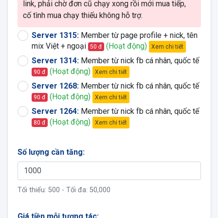
link, phải chờ đơn cũ chạy xong rồi mới mua tiếp,
cố tình mua chạy thiếu không hỗ trợ.
Server 1315:
Member từ page profile + nick, tên
mix Việt + ngoại
(Hoạt động)
Xem chi tiết
50 đ
Server 1314:
Member từ nick fb cá nhân, quốc tế
(Hoạt động)
Xem chi tiết
90 đ
Server 1268:
Member từ nick fb cá nhân, quốc tế
(Hoạt động)
Xem chi tiết
90 đ
Server 1264:
Member từ nick fb cá nhân, quốc tế
(Hoạt động)
Xem chi tiết
80 đ
Số lượng cần tăng:
Tối thiểu:
500
- Tối đa:
50,000
Giá tiền mỗi tương tác: