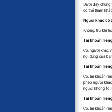
Dưới đây chúng t
có thể tham khảo
Người khác có 
Không, trừ khi h
Tài khoản riêng
Có, người khác 
nội dung của bạn
T
ài khoản riên
Có, tài khoản riê
phép người khác 
người không foll
T
ài khoản riêng
Có, tài khoản ri