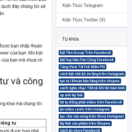
Kiến Thức Telegram
t dưới đây chúng tôi sẽ
ản.
Kiến Thức Twitter (X)
Từ khóa
 được bạn chấp thuận
lower của bạn. Khi bật
Đặt Tên Group Trên Facebook
ng của bạn mà chưa có
bật huy hiệu Fan Cứng Facebook
Tăng View TikTok Miễn Phí
cách bật chế độ im lặng trên Instagram
 tư và công
tạo tà i khoản bán hàng trên shopee
cách nghe nhạc Tiktok khi tắt màn hình
up ảnh lấy link
tắt tự động phát video trên Facebook
ông khai mà chúng tôi
ẩn video reels trên Instagram
tạo chữ cầu vồng trên Story Instagram
riêng tư
lấy link sản phẩm trên Shopee
người được bạn phê
cách ẩn story Facebook