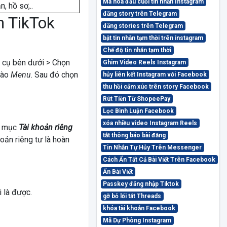
Mã hóa đầu cuối tin nhắn Instagram
n, hồ sơ,..
đăng story trên Telegram
n TikTok
đăng stories trên Telegram
bật tin nhắn tạm thời trên instagram
Chế độ tin nhắn tạm thời
 cụ bên dưới > Chọn
Ghim Video Reels Instagram
vào
Menu
. Sau đó chọn
hủy liên kết Instagram với Facebook
thu hồi cảm xúc trên story Facebook
Rút Tiền Từ ShopeePay
Lọc Bình Luận Facebook
xóa nhiều video Instagram Reels
y mục
Tài khoản riêng
tắt thông báo bài đăng
oản riêng tư là hoàn
Tin Nhắn Tự Hủy Trên Messenger
Cách Ẩn Tất Cả Bài Viết Trên Facebook
Ẩn Bài Viết
Passkey đăng nhập Tiktok
i là được.
gỡ bỏ lối tắt Threads
khóa tài khoản Facebook
Mã Dự Phòng Instagram