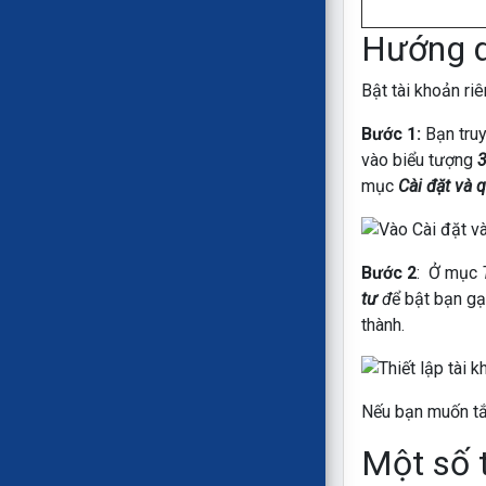
Hướng dẫ
Bật tài khoản riê
Bước 1:
Bạn tru
vào biểu tượng
3
mục
Cài đặt và q
Bước 2
: Ở mục
tư
đ
ể bật bạn gạ
thành.
Nếu bạn muốn tắt
Một số t