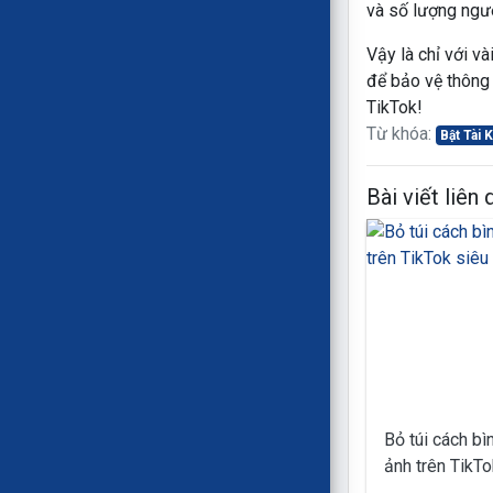
và số lượng ngườ
Vậy là chỉ với v
để bảo vệ thông 
TikTok!
Từ khóa:
Bật Tài
Bài viết liên
Bỏ túi cách bì
ảnh trên TikTo