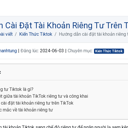
 Cài Đặt Tài Khoản Riêng Tư Trên 
ài viết
Kiến Thức Tiktok
Hướng dẫn cài đặt tài khoản riêng 
hanhtung
|
Đăng lúc:
2024-06-03 |
Chuyên mục:
Kiến Thức Tiktok
c
g tư Tiktok là gì?
t giữa tài khoản TikTok riêng tư và công khai
ài đặt tài khoản riêng tư trên TikTok
 mắc về tài khoản riêng tư
 tài khoản Tiktok sang chế độ riêng tư để ngăn người lạ xem kê