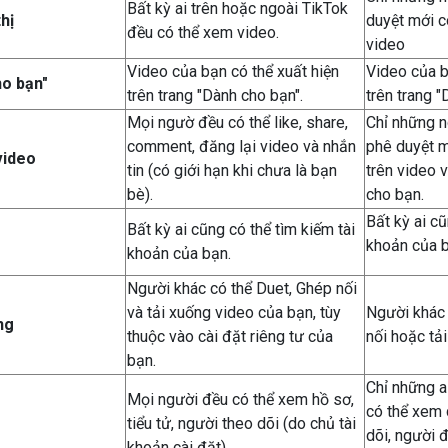
Bất kỳ ai trên hoặc ngoài TikTok
hị
duyệt mới c
đều có thể xem video.
video
Video của bạn có thể xuất hiện
Video của b
o bạn"
trên trang "Dành cho bạn".
trên trang "
Mọi ngườ đều có thể like, share,
Chỉ những n
comment, đăng lại video và nhắn
phê duyệt m
video
tin (có giới hạn khi chưa là bạn
trên video v
bè).
cho bạn.
Bất kỳ ai cũ
Bất kỳ ai cũng có thể tìm kiếm tài
khoản của b
khoản của bạn.
Người khác có thể Duet, Ghép nối
và tải xuống video của bạn, tùy
Người khác 
ng
thuộc vào cài đặt riêng tư của
nối hoặc tả
bạn.
Chỉ những a
Mọi người đều có thể xem hồ sơ,
có thể xem 
tiểu tử, người theo dõi (do chủ tài
dõi, người đ
khoản cài đặt).