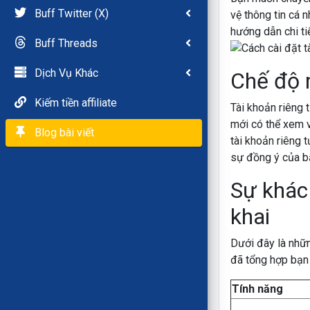
Buff Twitter (X)
vệ thông tin cá 
hướng dẫn chi ti
Buff Threads
Dịch Vụ Khác
Chế độ r
Kiếm tiền affiliate
Tài khoản riêng 
mới có thể xem v
Blog bài viết
tài khoản riêng 
sự đồng ý của b
Sự khác 
khai
Dưới đây là nhữn
đã tổng hợp bạn 
Tính năng