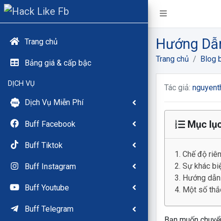
Hướng Dẫn
Trang chủ
Trang chủ
Blog b
Bảng giá & cấp bậc
DỊCH VỤ
Tác giả:
nguyent
Dịch Vụ Miễn Phí
Mục lụ
Buff Facebook
Buff Tiktok
Chế độ riên
Sự khác biệ
Buff Instagram
Hướng dẫn c
Buff Youtube
Một số thắc
Buff Telegram
Bạn muốn chuyển