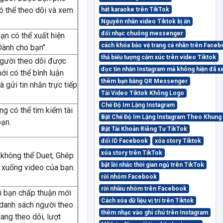
ó thể theo dõi và xem
hát karaoke trên TikTok
Nguyên nhân video Tiktok bị ẩn
đổi nhạc chuông messenger
ạn có thể xuất hiện
cách khóa bảo vệ trang cá nhân trên Face
Dành cho bạn".
thả biểu tượng cảm xúc trên video Tiktok
gười theo dõi được
đọc tin nhắn Instagram mà không hiện đã 
ới có thể bình luận
thêm bạn bằng QR Messenger
à gửi tin nhắn trực tiếp
Tải Video Tiktok Không Logo
Chế Độ Im Lặng Instagram
ng có thể tìm kiếm tài
Bật Chế Độ Im Lặng Instagram Theo Khung
ạn.
Bật Tài Khoản Riêng Tư TikTok
đổi ID Facebook
xóa story Tiktok
xóa story trên TikTok
không thể Duet, Ghép
bật lời nhắc thời gian ngủ trên TikTok
i xuống video của bạn.
rời nhóm Facebook
rời nhiều nhóm trên Facebook
i bạn chấp thuận mới
Cách xóa dữ liệu vị trí trên Tiktok
danh sách người theo
thêm nhạc vào ghi chú trên Instagram
ang theo dõi, lượt