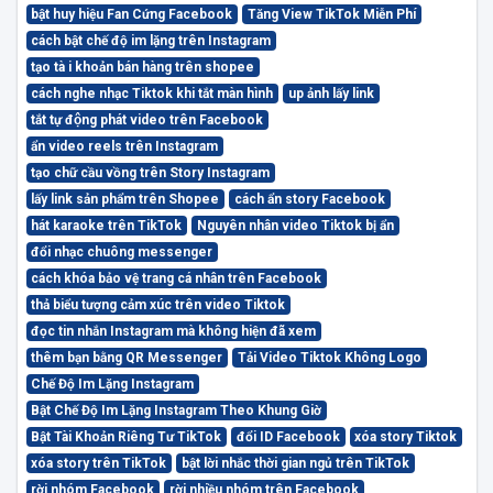
bật huy hiệu Fan Cứng Facebook
Tăng View TikTok Miễn Phí
cách bật chế độ im lặng trên Instagram
tạo tà i khoản bán hàng trên shopee
cách nghe nhạc Tiktok khi tắt màn hình
up ảnh lấy link
tắt tự động phát video trên Facebook
ẩn video reels trên Instagram
tạo chữ cầu vồng trên Story Instagram
lấy link sản phẩm trên Shopee
cách ẩn story Facebook
hát karaoke trên TikTok
Nguyên nhân video Tiktok bị ẩn
đổi nhạc chuông messenger
cách khóa bảo vệ trang cá nhân trên Facebook
thả biểu tượng cảm xúc trên video Tiktok
đọc tin nhắn Instagram mà không hiện đã xem
thêm bạn bằng QR Messenger
Tải Video Tiktok Không Logo
Chế Độ Im Lặng Instagram
Bật Chế Độ Im Lặng Instagram Theo Khung Giờ
Bật Tài Khoản Riêng Tư TikTok
đổi ID Facebook
xóa story Tiktok
xóa story trên TikTok
bật lời nhắc thời gian ngủ trên TikTok
rời nhóm Facebook
rời nhiều nhóm trên Facebook