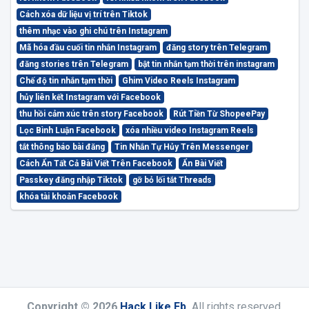
Cách xóa dữ liệu vị trí trên Tiktok
thêm nhạc vào ghi chú trên Instagram
Mã hóa đầu cuối tin nhắn Instagram
đăng story trên Telegram
đăng stories trên Telegram
bật tin nhắn tạm thời trên instagram
Chế độ tin nhắn tạm thời
Ghim Video Reels Instagram
hủy liên kết Instagram với Facebook
thu hồi cảm xúc trên story Facebook
Rút Tiền Từ ShopeePay
Lọc Bình Luận Facebook
xóa nhiều video Instagram Reels
tắt thông báo bài đăng
Tin Nhắn Tự Hủy Trên Messenger
Cách Ẩn Tất Cả Bài Viết Trên Facebook
Ẩn Bài Viết
Passkey đăng nhập Tiktok
gỡ bỏ lối tắt Threads
khóa tài khoản Facebook
Copyright © 2026
Hack Like Fb
.
All rights reserved.