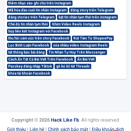
thêm nhạc vào ghi chú trên Instagram
Mã hóa đầu cuối tin nhắn Instagram
đăng story trên Telegram
đăng stories trên Telegram
bật tin nhắn tạm thời trên instagram
Chế độ tin nhắn tạm thời
Ghim Video Reels Instagram
hủy liên kết Instagram với Facebook
thu hồi cảm xúc trên story Facebook
Rút Tiền Từ ShopeePay
Lọc Bình Luận Facebook
xóa nhiều video Instagram Reels
tắt thông báo bài đăng
Tin Nhắn Tự Hủy Trên Messenger
Cách Ẩn Tất Cả Bài Viết Trên Facebook
Ẩn Bài Viết
Passkey đăng nhập Tiktok
gỡ bỏ lối tắt Threads
khóa tài khoản Facebook
Copyright © 2026
Hack Like Fb
.
All rights reserved.
Giới thiệu
|
Liên hệ
|
Chính sách bảo mật
|
Điều khoản dịch