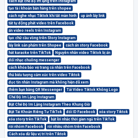
cách bật chế độ im lặng trên Instagram
tạo tà i khoản bán hàng trên shopee
cách nghe nhạc Tiktok khi tắt màn hình
up ảnh lấy link
tắt tự động phát video trên Facebook
ẩn video reels trên Instagram
tạo chữ cầu vồng trên Story Instagram
lấy link sản phẩm trên Shopee
cách ẩn story Facebook
hát karaoke trên TikTok
Nguyên nhân video Tiktok bị ẩn
đổi nhạc chuông messenger
cách khóa bảo vệ trang cá nhân trên Facebook
thả biểu tượng cảm xúc trên video Tiktok
đọc tin nhắn Instagram mà không hiện đã xem
thêm bạn bằng QR Messenger
Tải Video Tiktok Không Logo
Chế Độ Im Lặng Instagram
Bật Chế Độ Im Lặng Instagram Theo Khung Giờ
Bật Tài Khoản Riêng Tư TikTok
đổi ID Facebook
xóa story Tiktok
xóa story trên TikTok
bật lời nhắc thời gian ngủ trên TikTok
rời nhóm Facebook
rời nhiều nhóm trên Facebook
Cách xóa dữ liệu vị trí trên Tiktok