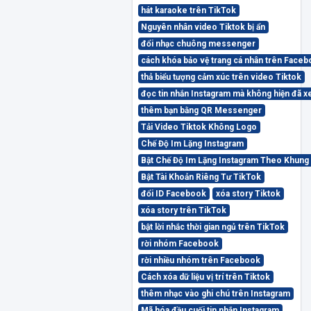
hát karaoke trên TikTok
Nguyên nhân video Tiktok bị ẩn
đổi nhạc chuông messenger
cách khóa bảo vệ trang cá nhân trên Face
thả biểu tượng cảm xúc trên video Tiktok
đọc tin nhắn Instagram mà không hiện đã 
thêm bạn bằng QR Messenger
Tải Video Tiktok Không Logo
Chế Độ Im Lặng Instagram
Bật Chế Độ Im Lặng Instagram Theo Khung
Bật Tài Khoản Riêng Tư TikTok
đổi ID Facebook
xóa story Tiktok
xóa story trên TikTok
bật lời nhắc thời gian ngủ trên TikTok
rời nhóm Facebook
rời nhiều nhóm trên Facebook
Cách xóa dữ liệu vị trí trên Tiktok
thêm nhạc vào ghi chú trên Instagram
Mã hóa đầu cuối tin nhắn Instagram