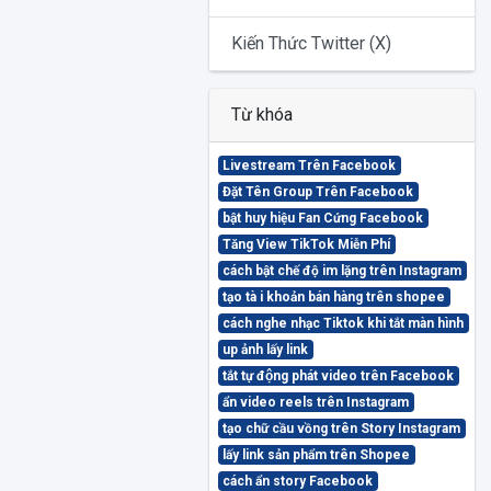
Kiến Thức Twitter (X)
Từ khóa
Livestream Trên Facebook
Đặt Tên Group Trên Facebook
bật huy hiệu Fan Cứng Facebook
Tăng View TikTok Miễn Phí
cách bật chế độ im lặng trên Instagram
tạo tà i khoản bán hàng trên shopee
cách nghe nhạc Tiktok khi tắt màn hình
up ảnh lấy link
tắt tự động phát video trên Facebook
ẩn video reels trên Instagram
tạo chữ cầu vồng trên Story Instagram
lấy link sản phẩm trên Shopee
cách ẩn story Facebook