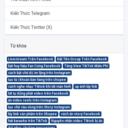
Kiến Thức Telegram
Kiến Thức Twitter (X)
Từ khóa
Livestream Trên Facebook
Đặt Tên Group Trên Facebook
bật huy hiệu Fan Cứng Facebook
Tăng View TikTok Miễn Phí
cách bật chế độ im lặng trên Instagram
tạo tà i khoản bán hàng trên shopee
cách nghe nhạc Tiktok khi tắt màn hình
up ảnh lấy link
tắt tự động phát video trên Facebook
ẩn video reels trên Instagram
tạo chữ cầu vồng trên Story Instagram
lấy link sản phẩm trên Shopee
cách ẩn story Facebook
hát karaoke trên TikTok
Nguyên nhân video Tiktok bị ẩn
đổi nhạc chuông messenger