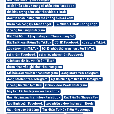
cách khóa bảo vệ trang cá nhân trên Facebook
thả biểu tượng cảm xúc trên video Tiktok
đọc tin nhắn Instagram mà không hiện đã xem
thêm bạn bằng QR Messenger
Tải Video Tiktok Không Logo
Chế Độ Im Lặng Instagram
Bật Chế Độ Im Lặng Instagram Theo Khung Giờ
Bật Tài Khoản Riêng Tư TikTok
đổi ID Facebook
xóa story Tiktok
xóa story trên TikTok
bật lời nhắc thời gian ngủ trên TikTok
rời nhóm Facebook
rời nhiều nhóm trên Facebook
Cách xóa dữ liệu vị trí trên Tiktok
thêm nhạc vào ghi chú trên Instagram
Mã hóa đầu cuối tin nhắn Instagram
đăng story trên Telegram
đăng stories trên Telegram
bật tin nhắn tạm thời trên instagram
Chế độ tin nhắn tạm thời
Ghim Video Reels Instagram
hủy liên kết Instagram với Facebook
thu hồi cảm xúc trên story Facebook
Rút Tiền Từ ShopeePay
Lọc Bình Luận Facebook
xóa nhiều video Instagram Reels
tắt thông báo bài đăng
Tin Nhắn Tự Hủy Trên Messenger