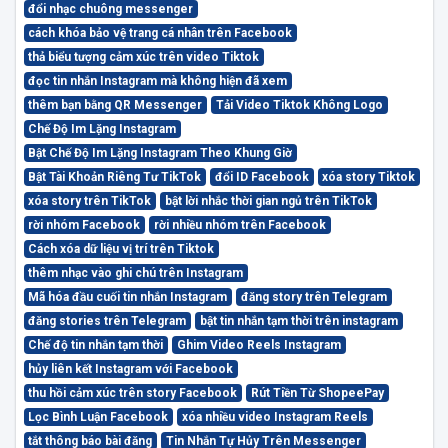
đổi nhạc chuông messenger
cách khóa bảo vệ trang cá nhân trên Facebook
thả biểu tượng cảm xúc trên video Tiktok
đọc tin nhắn Instagram mà không hiện đã xem
thêm bạn bằng QR Messenger
Tải Video Tiktok Không Logo
Chế Độ Im Lặng Instagram
Bật Chế Độ Im Lặng Instagram Theo Khung Giờ
Bật Tài Khoản Riêng Tư TikTok
đổi ID Facebook
xóa story Tiktok
xóa story trên TikTok
bật lời nhắc thời gian ngủ trên TikTok
rời nhóm Facebook
rời nhiều nhóm trên Facebook
Cách xóa dữ liệu vị trí trên Tiktok
thêm nhạc vào ghi chú trên Instagram
Mã hóa đầu cuối tin nhắn Instagram
đăng story trên Telegram
đăng stories trên Telegram
bật tin nhắn tạm thời trên instagram
Chế độ tin nhắn tạm thời
Ghim Video Reels Instagram
hủy liên kết Instagram với Facebook
thu hồi cảm xúc trên story Facebook
Rút Tiền Từ ShopeePay
Lọc Bình Luận Facebook
xóa nhiều video Instagram Reels
tắt thông báo bài đăng
Tin Nhắn Tự Hủy Trên Messenger