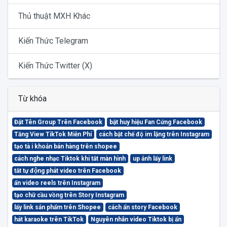
Thủ thuật MXH Khác
Kiến Thức Telegram
Kiến Thức Twitter (X)
Từ khóa
Đặt Tên Group Trên Facebook
bật huy hiệu Fan Cứng Facebook
Tăng View TikTok Miễn Phí
cách bật chế độ im lặng trên Instagram
tạo tà i khoản bán hàng trên shopee
cách nghe nhạc Tiktok khi tắt màn hình
up ảnh lấy link
tắt tự động phát video trên Facebook
ẩn video reels trên Instagram
tạo chữ cầu vồng trên Story Instagram
lấy link sản phẩm trên Shopee
cách ẩn story Facebook
hát karaoke trên TikTok
Nguyên nhân video Tiktok bị ẩn