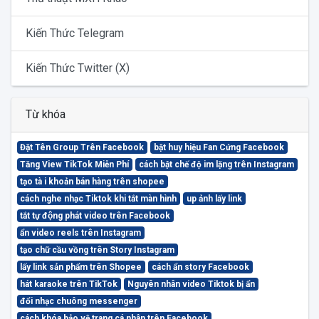
Kiến Thức Telegram
Kiến Thức Twitter (X)
Từ khóa
Đặt Tên Group Trên Facebook
bật huy hiệu Fan Cứng Facebook
Tăng View TikTok Miễn Phí
cách bật chế độ im lặng trên Instagram
tạo tà i khoản bán hàng trên shopee
cách nghe nhạc Tiktok khi tắt màn hình
up ảnh lấy link
tắt tự động phát video trên Facebook
ẩn video reels trên Instagram
tạo chữ cầu vồng trên Story Instagram
lấy link sản phẩm trên Shopee
cách ẩn story Facebook
hát karaoke trên TikTok
Nguyên nhân video Tiktok bị ẩn
đổi nhạc chuông messenger
cách khóa bảo vệ trang cá nhân trên Facebook