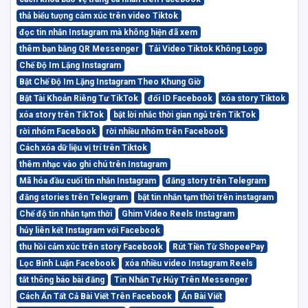
thả biểu tượng cảm xúc trên video Tiktok
đọc tin nhắn Instagram mà không hiện đã xem
thêm bạn bằng QR Messenger
Tải Video Tiktok Không Logo
Chế Độ Im Lặng Instagram
Bật Chế Độ Im Lặng Instagram Theo Khung Giờ
Bật Tài Khoản Riêng Tư TikTok
đổi ID Facebook
xóa story Tiktok
xóa story trên TikTok
bật lời nhắc thời gian ngủ trên TikTok
rời nhóm Facebook
rời nhiều nhóm trên Facebook
Cách xóa dữ liệu vị trí trên Tiktok
thêm nhạc vào ghi chú trên Instagram
Mã hóa đầu cuối tin nhắn Instagram
đăng story trên Telegram
đăng stories trên Telegram
bật tin nhắn tạm thời trên instagram
Chế độ tin nhắn tạm thời
Ghim Video Reels Instagram
hủy liên kết Instagram với Facebook
thu hồi cảm xúc trên story Facebook
Rút Tiền Từ ShopeePay
Lọc Bình Luận Facebook
xóa nhiều video Instagram Reels
tắt thông báo bài đăng
Tin Nhắn Tự Hủy Trên Messenger
Cách Ẩn Tất Cả Bài Viết Trên Facebook
Ẩn Bài Viết