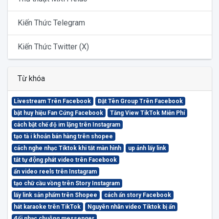
Kiến Thức Telegram
Kiến Thức Twitter (X)
Từ khóa
Livestream Trên Facebook
Đặt Tên Group Trên Facebook
bật huy hiệu Fan Cứng Facebook
Tăng View TikTok Miễn Phí
cách bật chế độ im lặng trên Instagram
tạo tà i khoản bán hàng trên shopee
cách nghe nhạc Tiktok khi tắt màn hình
up ảnh lấy link
tắt tự động phát video trên Facebook
ẩn video reels trên Instagram
tạo chữ cầu vồng trên Story Instagram
lấy link sản phẩm trên Shopee
cách ẩn story Facebook
hát karaoke trên TikTok
Nguyên nhân video Tiktok bị ẩn
đổi nhạc chuông messenger