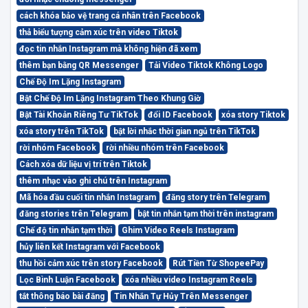
cách khóa bảo vệ trang cá nhân trên Facebook
thả biểu tượng cảm xúc trên video Tiktok
đọc tin nhắn Instagram mà không hiện đã xem
thêm bạn bằng QR Messenger
Tải Video Tiktok Không Logo
Chế Độ Im Lặng Instagram
Bật Chế Độ Im Lặng Instagram Theo Khung Giờ
Bật Tài Khoản Riêng Tư TikTok
đổi ID Facebook
xóa story Tiktok
xóa story trên TikTok
bật lời nhắc thời gian ngủ trên TikTok
rời nhóm Facebook
rời nhiều nhóm trên Facebook
Cách xóa dữ liệu vị trí trên Tiktok
thêm nhạc vào ghi chú trên Instagram
Mã hóa đầu cuối tin nhắn Instagram
đăng story trên Telegram
đăng stories trên Telegram
bật tin nhắn tạm thời trên instagram
Chế độ tin nhắn tạm thời
Ghim Video Reels Instagram
hủy liên kết Instagram với Facebook
thu hồi cảm xúc trên story Facebook
Rút Tiền Từ ShopeePay
Lọc Bình Luận Facebook
xóa nhiều video Instagram Reels
tắt thông báo bài đăng
Tin Nhắn Tự Hủy Trên Messenger