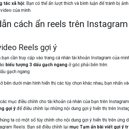
 tác xã hội:
Bạn có thể ẩn lượt thích và bình luận để tránh bị ả
n video của mình.
ẫn cách ẩn reels trên Instagra
video Reels gợi ý
 bạn cần truy cập vào trang cá nhân tài khoản Instagram của mình.
vào
biểu tượng 3 dấu gạch ngang
ở góc phải bên trên.
ở bên dưới màn hình hiển thị các tùy chọn khác nhau, bạn nhấn v
 các mục điều chỉnh cho tài khoản cá nhân của bạn trên Instagra
g gợi ý
để điều chỉnh lại những nội dung gợi ý hiển thị trên Insta
húng ta có một số tùy chỉnh cho nội dung gợi ý hiển thị trên ứng 
agram Reels. Bạn sẽ điều chỉnh lại
mục Tạm ẩn bài viết gợi ý 