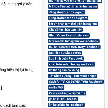
thêm nhạc vào ghi chú trên Instagram
 nội dung gợi ý trên
Mã hóa đầu cuối tin nhắn Instagram
đăng story trên Telegram
đăng stories trên Telegram
bật tin nhắn tạm thời trên instagram
Chế độ tin nhắn tạm thời
Ghim Video Reels Instagram
hủy liên kết Instagram với Facebook
thu hồi cảm xúc trên story Facebook
Rút Tiền Từ ShopeePay
Lọc Bình Luận Facebook
xóa nhiều video Instagram Reels
g hiển thị lại trong
tắt thông báo bài đăng
Tin Nhắn Tự Hủy Trên Messenger
Cách Ẩn Tất Cả Bài Viết Trên Facebook
n
Ẩn Bài Viết
Passkey đăng nhập Tiktok
gỡ bỏ lối tắt Threads
eo cách làm sau:
khóa tài khoản Facebook