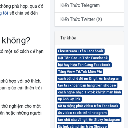
Kiến Thức Telegram
 không phù hợp, qua đó
g tôi
sẽ chia sẻ đến
Kiến Thức Twitter (X)
m không?
Từ khóa
có một số cách để hạn
Livestream Trên Facebook
Đặt Tên Group Trên Facebook
bật huy hiệu Fan Cứng Facebook
Tăng View TikTok Miễn Phí
cách bật chế độ im lặng trên Instagram
phù hợp với sở thích,
tạo tà i khoản bán hàng trên shopee
ạn giúp cải thiện trải
cách nghe nhạc Tiktok khi tắt màn hình
up ảnh lấy link
s thử nghiệm cho một
tắt tự động phát video trên Facebook
hân hoặc những người
ẩn video reels trên Instagram
tạo chữ cầu vồng trên Story Instagram
lấy link sản phẩm trên Shopee