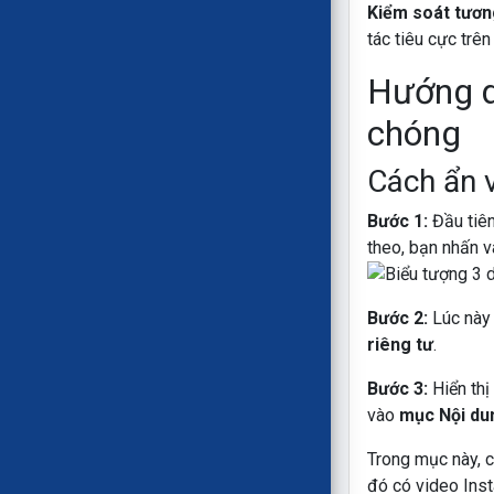
Kiểm soát tương
tác tiêu cực trê
Hướng d
chóng
Cách ẩn 
Bước 1:
Đầu tiên
theo, bạn nhấn 
Bước 2:
Lúc này 
riêng tư
.
Bước 3:
Hiển thị
vào
mục Nội dun
Trong mục này, c
đó có video Inst