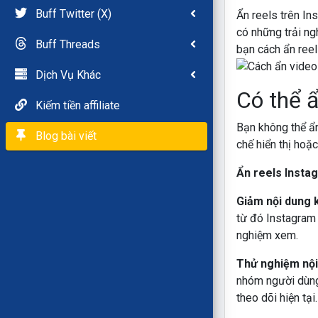
Buff Twitter (X)
Ẩn reels trên In
có những trải ng
Buff Threads
bạn cách ẩn ree
Dịch Vụ Khác
Có thể ẩ
Kiếm tiền affiliate
Bạn không thể ẩ
Blog bài viết
chế hiển thị hoặ
Ẩn reels Instag
Giả
m nội dung 
từ đó Instagram 
nghiệm xem.
Thử nghiệm nội
nhóm người dùng
theo dõi hiện tại.