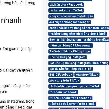
nh hưởng bởi các tương
cách ẩn story Facebook
hát karaoke trên TikTok
Nguyên nhân video Tiktok bị ẩn
m nhanh
đổi nhạc chuông messenger
cách khóa bảo vệ trang cá nhân trên Face
thả biểu tượng cảm xúc trên video Tiktok
đọc tin nhắn Instagram mà không hiện đã 
thêm bạn bằng QR Messenger
 Tại giao diện tiếp
Tải Video Tiktok Không Logo
Chế Độ Im Lặng Instagram
Bật Chế Độ Im Lặng Instagram Theo Khung
Bật Tài Khoản Riêng Tư TikTok
ào
Cài đặt và quyền
đổi ID Facebook
xóa story Tiktok
xóa story trên TikTok
m, người dùng nhấn
bật lời nhắc thời gian ngủ trên TikTok
gram.
rời nhóm Facebook
rời nhiều nhóm trên Facebook
dụng Instagram, trong
Cách xóa dữ liệu vị trí trên Tiktok
trên bảng Feed
,
gạt