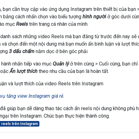
, bạn cần truy cập vào ứng dụng Instagram trên thiết bị của bạn >
ân bằng cách nhấn chọn vào biểu tượng
hình người
ở góc dưới cùn
vào mục
Reels
trên trang cá nhân của mình.
 danh sách những video Reels mà bạn đăng từ trước đến nay sẽ đ
m và chọn đến một nội dung mà bạn muốn ẩn bình luận và lượt thí
ượng
3 dấu chấm
nằm dọc ở bên góc phải.
n hành nhấn tiếp vào mục
Quản lý
ở trên cùng > Cuối cùng, bạn ch
hoặc
Ẩn lượt thích
theo nhu cầu của bạn là hoàn tất.
vụ tăng view Instagram giá rẻ
.
 đã giúp bạn dễ dàng thao tác cách ẩn reels nội dung không phù
 ngại trên Instagram. Chúc bạn thực hiện thành công.
o reels trên Instagram