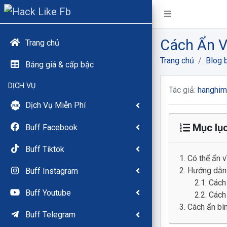
Cách Ẩn 
Trang chủ
Trang chủ
Blog b
Bảng giá & cấp bậc
DỊCH VỤ
Tác giả:
hanghi
Dịch Vụ Miễn Phí
Mục lụ
Buff Facebook
Buff Tiktok
Có thể ẩn v
Hướng dẫn
Buff Instagram
Cách
Buff Youtube
Cách
Cách ẩn bìn
Buff Telegram