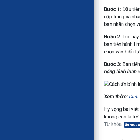
Bước 1:
Đầu tiên
cập trang cá nh
bạn nhấn chọn 
Bước 2:
Lúc này
bạn tiến hành tì
chọn vào biểu t
Bước 3:
Bạn tiế
năng bình luận
Xem thêm:
Dịch 
Hy vọng bài viết
không còn là trở
Từ khóa:
ẩn vide