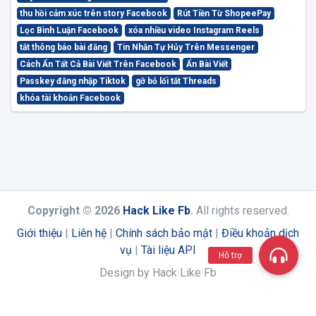
thu hồi cảm xúc trên story Facebook
Rút Tiền Từ ShopeePay
Lọc Bình Luận Facebook
xóa nhiều video Instagram Reels
tắt thông báo bài đăng
Tin Nhắn Tự Hủy Trên Messenger
Cách Ẩn Tất Cả Bài Viết Trên Facebook
Ẩn Bài Viết
Passkey đăng nhập Tiktok
gỡ bỏ lối tắt Threads
khóa tài khoản Facebook
Copyright © 2026
Hack Like Fb
.
All rights reserved.
Giới thiệu
|
Liên hệ
|
Chính sách bảo mật
|
Điều khoản dịch
vụ
|
Tài liệu API
Hỗ trợ
Design by Hack Like Fb