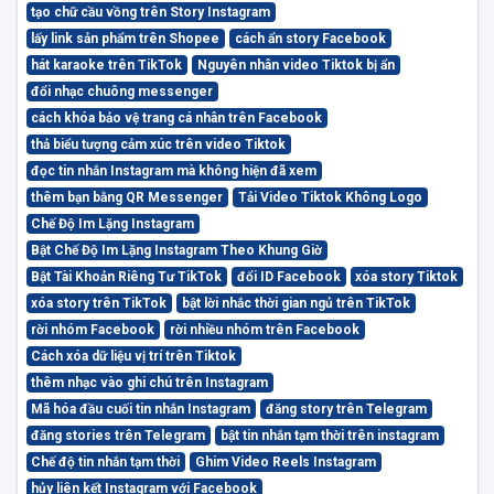
tạo chữ cầu vồng trên Story Instagram
lấy link sản phẩm trên Shopee
cách ẩn story Facebook
hát karaoke trên TikTok
Nguyên nhân video Tiktok bị ẩn
đổi nhạc chuông messenger
cách khóa bảo vệ trang cá nhân trên Facebook
thả biểu tượng cảm xúc trên video Tiktok
đọc tin nhắn Instagram mà không hiện đã xem
thêm bạn bằng QR Messenger
Tải Video Tiktok Không Logo
Chế Độ Im Lặng Instagram
Bật Chế Độ Im Lặng Instagram Theo Khung Giờ
Bật Tài Khoản Riêng Tư TikTok
đổi ID Facebook
xóa story Tiktok
xóa story trên TikTok
bật lời nhắc thời gian ngủ trên TikTok
rời nhóm Facebook
rời nhiều nhóm trên Facebook
Cách xóa dữ liệu vị trí trên Tiktok
thêm nhạc vào ghi chú trên Instagram
Mã hóa đầu cuối tin nhắn Instagram
đăng story trên Telegram
đăng stories trên Telegram
bật tin nhắn tạm thời trên instagram
Chế độ tin nhắn tạm thời
Ghim Video Reels Instagram
hủy liên kết Instagram với Facebook