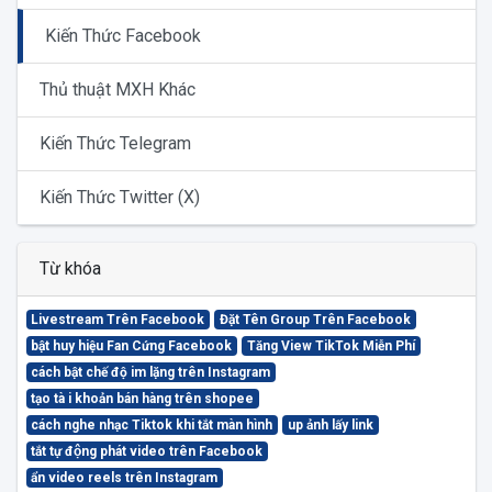
Kiến Thức Facebook
Thủ thuật MXH Khác
Kiến Thức Telegram
Kiến Thức Twitter (X)
Từ khóa
Livestream Trên Facebook
Đặt Tên Group Trên Facebook
bật huy hiệu Fan Cứng Facebook
Tăng View TikTok Miễn Phí
cách bật chế độ im lặng trên Instagram
tạo tà i khoản bán hàng trên shopee
cách nghe nhạc Tiktok khi tắt màn hình
up ảnh lấy link
tắt tự động phát video trên Facebook
ẩn video reels trên Instagram