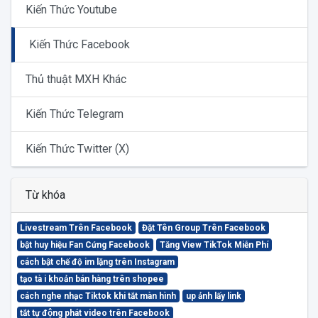
Kiến Thức Youtube
Kiến Thức Facebook
Thủ thuật MXH Khác
Kiến Thức Telegram
Kiến Thức Twitter (X)
Từ khóa
Livestream Trên Facebook
Đặt Tên Group Trên Facebook
bật huy hiệu Fan Cứng Facebook
Tăng View TikTok Miễn Phí
cách bật chế độ im lặng trên Instagram
tạo tà i khoản bán hàng trên shopee
cách nghe nhạc Tiktok khi tắt màn hình
up ảnh lấy link
tắt tự động phát video trên Facebook