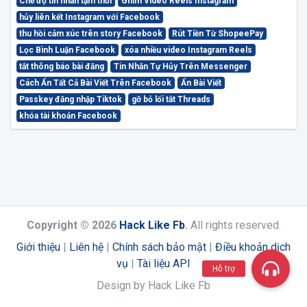
Chế độ tin nhắn tạm thời
Ghim Video Reels Instagram
hủy liên kết Instagram với Facebook
thu hồi cảm xúc trên story Facebook
Rút Tiền Từ ShopeePay
Lọc Bình Luận Facebook
xóa nhiều video Instagram Reels
tắt thông báo bài đăng
Tin Nhắn Tự Hủy Trên Messenger
Cách Ẩn Tất Cả Bài Viết Trên Facebook
Ẩn Bài Viết
Passkey đăng nhập Tiktok
gỡ bỏ lối tắt Threads
khóa tài khoản Facebook
Copyright © 2026
Hack Like Fb
.
All rights reserved.
Giới thiệu
|
Liên hệ
|
Chính sách bảo mật
|
Điều khoản dịch
vụ
|
Tài liệu API
Hỗ trợ
Design by Hack Like Fb