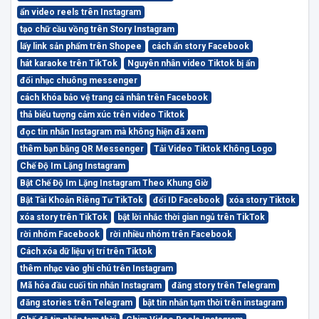
ẩn video reels trên Instagram
tạo chữ cầu vồng trên Story Instagram
lấy link sản phẩm trên Shopee
cách ẩn story Facebook
hát karaoke trên TikTok
Nguyên nhân video Tiktok bị ẩn
đổi nhạc chuông messenger
cách khóa bảo vệ trang cá nhân trên Facebook
thả biểu tượng cảm xúc trên video Tiktok
đọc tin nhắn Instagram mà không hiện đã xem
thêm bạn bằng QR Messenger
Tải Video Tiktok Không Logo
Chế Độ Im Lặng Instagram
Bật Chế Độ Im Lặng Instagram Theo Khung Giờ
Bật Tài Khoản Riêng Tư TikTok
đổi ID Facebook
xóa story Tiktok
xóa story trên TikTok
bật lời nhắc thời gian ngủ trên TikTok
rời nhóm Facebook
rời nhiều nhóm trên Facebook
Cách xóa dữ liệu vị trí trên Tiktok
thêm nhạc vào ghi chú trên Instagram
Mã hóa đầu cuối tin nhắn Instagram
đăng story trên Telegram
đăng stories trên Telegram
bật tin nhắn tạm thời trên instagram