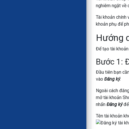
nghiêm ngặt về c
Tài khoản chính v
khoản phụ để ph
Hướng d
Để tạo tài khoản
Bước 1:
Đ
Đầu tiên bạn cầ
vào
Đăng ký
.
Ngoài cách đăng
mở tài khoản Sho
nhấn
Đăng ký
để 
Tên tài khoản kh