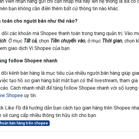
n viên nhận hàng gửi chỉ cần nhập mã này lên hệ thống là đã có 
ên bạn không cần điền thêm bất cứ thông tin nào khác.
 toán cho người bán như thế nào?
 dõi các khoản mà Shopee thanh toán trong trang quản trị: Vào 
ịch
. Ở mục
Tất cả
, chọn
Tiền chuyển vào
, ở mục
Thời gian
, chọn 
m giao dịch Ví Shopee của bạn.
ăng follow Shopee nhanh
dõi kênh bán hàng là mục tiêu của nhiều người bán hàng giúp gian 
việc tạo hồ sơ gian hàng bắt mắt bạn có thể livestream, tham gia
 cáo. Cách nhanh nhất để tăng follow Shopee nhanh với số lượn
llow Shopee
uy tín.
ck Like Fb đã hướng dẫn bạn cách tạo gian hàng trên Shopee nha
n sẽ cung cấp nhiều thông tin hữu ích cho bạn.
 khoản bán hàng trên shopee