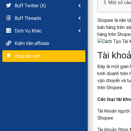
Một số câu
Buff Twitter (X)
Buff Threads
Shopee là nền tả
bán hàng trên sà
Dịch Vụ Khác
hàng trên Shopee
Kiếm tiền affiliate
Tài kho
Blog bài viết
Đây
là một gian 
kinh doanh trên 
vận chuyển và tư
trên Shopee.
Các loại tài kh
Tài khoản người 
Shopee.
Tài khoản Shop 