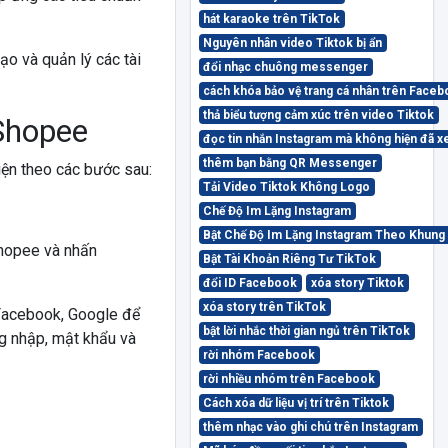
hát karaoke trên TikTok
Nguyên nhân video Tiktok bị ẩn
tạo và quản lý các tài
đổi nhạc chuông messenger
cách khóa bảo vệ trang cá nhân trên Face
thả biểu tượng cảm xúc trên video Tiktok
Shopee
đọc tin nhắn Instagram mà không hiện đã 
thêm bạn bằng QR Messenger
iện theo các bước sau:
Tải Video Tiktok Không Logo
Chế Độ Im Lặng Instagram
Bật Chế Độ Im Lặng Instagram Theo Khung
Shopee và nhấn
Bật Tài Khoản Riêng Tư TikTok
đổi ID Facebook
xóa story Tiktok
xóa story trên TikTok
 Facebook, Google để
bật lời nhắc thời gian ngủ trên TikTok
g nhập, mật khẩu và
rời nhóm Facebook
rời nhiều nhóm trên Facebook
Cách xóa dữ liệu vị trí trên Tiktok
thêm nhạc vào ghi chú trên Instagram