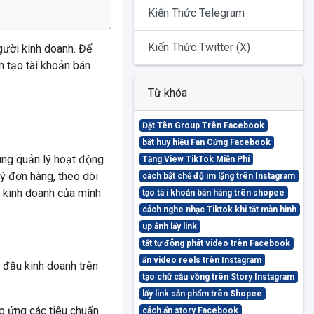
Kiến Thức Telegram
Kiến Thức Twitter (X)
gười kinh doanh. Để
h tạo tài khoản bán
Từ khóa
Đặt Tên Group Trên Facebook
bật huy hiệu Fan Cứng Facebook
ùng quản lý hoạt động
Tăng View TikTok Miễn Phí
ý đơn hàng, theo dõi
cách bật chế độ im lặng trên Instagram
c kinh doanh của mình
tạo tà i khoản bán hàng trên shopee
cách nghe nhạc Tiktok khi tắt màn hình
up ảnh lấy link
tắt tự động phát video trên Facebook
ẩn video reels trên Instagram
 đầu kinh doanh trên
tạo chữ cầu vồng trên Story Instagram
lấy link sản phẩm trên Shopee
p ứng các tiêu chuẩn
cách ẩn story Facebook