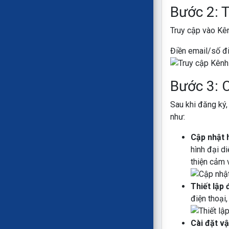
Bước 2: 
Truy cập vào Kê
Điền email/số đ
Bước 3: C
Sau khi đăng ký,
như:
Cập nhật 
hình đại d
thiện cảm 
Thiết lập 
điện thoại,
Cài đặt v