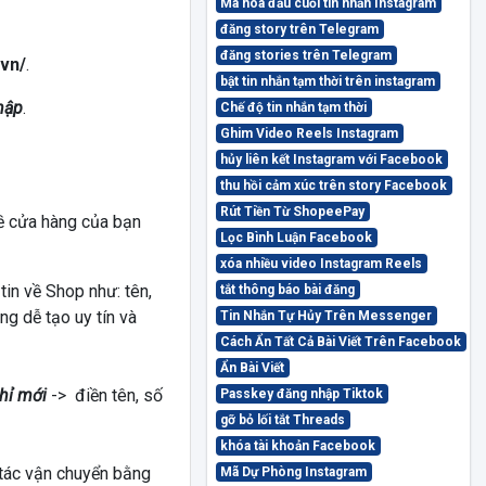
Mã hóa đầu cuối tin nhắn Instagram
đăng story trên Telegram
đăng stories trên Telegram
vn/
.
bật tin nhắn tạm thời trên instagram
hập
.
Chế độ tin nhắn tạm thời
Ghim Video Reels Instagram
hủy liên kết Instagram với Facebook
thu hồi cảm xúc trên story Facebook
Rút Tiền Từ ShopeePay
về cửa hàng của bạn
Lọc Bình Luận Facebook
xóa nhiều video Instagram Reels
tin về Shop như: tên,
tắt thông báo bài đăng
ng dễ tạo uy tín và
Tin Nhắn Tự Hủy Trên Messenger
Cách Ẩn Tất Cả Bài Viết Trên Facebook
Ẩn Bài Viết
hỉ mới
-> điền tên, số
Passkey đăng nhập Tiktok
gỡ bỏ lối tắt Threads
khóa tài khoản Facebook
tác vận chuyển bằng
Mã Dự Phòng Instagram