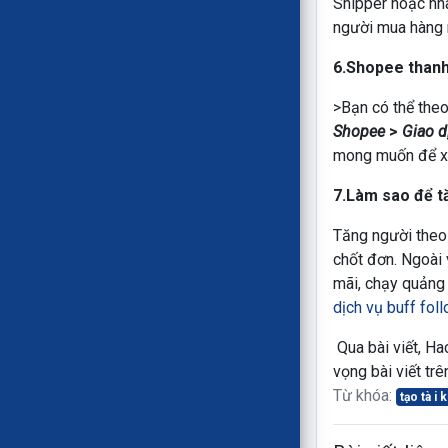
Shipper hoặc nhâ
người mua hàng n
6.Shopee thanh
>Bạn có thể theo
Shopee
>
Giao d
mong muốn để xe
7.Làm sao để t
Tăng người theo 
chốt đơn. Ngoài 
mãi, chạy quảng
dịch vụ buff fo
Qua bài viết, Ha
vọng bài viết trê
Từ khóa:
tạo tà i