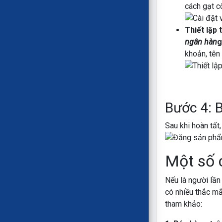
cách gạt c
Thiết lập
ngân hàn
g
khoản, tên
Bước 4: 
Sau khi hoàn tất
Một số 
Nếu là người lần
có nhiều thắc mắ
tham khảo: