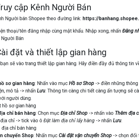
Truy cập Kênh Người Bán
nh Người bán Shopee theo đường link:
https://banhang.shopee.
iện thoại/tên đăng nhập cùng mật khẩu. Nhập xong, nhấn
Đăng n
ài đặt và thiết lập gian hàng
 bạn sẽ vào trang thiết lập gian hàng. Hãy điền đầy đủ thông tin 
hồ sơ gian hàng
: Nhấn vào mục
Hồ sơ Shop
-> điền những thông 
iện, mô tả -> nhấn
Lưu
. Thông tin càng chi tiết càng ấn tượng sẽ cà
với người dùng.
địa chỉ bán hàng
: Chọn mục
Địa chỉ Shop
-> nhấn vào
Thêm địa c
 địa chỉ -> tick vào ô
Đặt làm địa chỉ lấy hàng
-> nhấn
Lưu
.
ận chuyển Shop
: Nhấn mục
Cài đặt vận chuyển Shop
-> chọn đối 