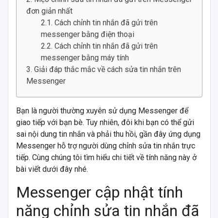
đơn giản nhất
Cách chỉnh tin nhắn đã gửi trên
messenger bằng điện thoại
Cách chỉnh tin nhắn đã gửi trên
messenger bằng máy tính
Giải đáp thắc mắc về cách sửa tin nhắn trên
Messenger
Bạn là người thường xuyên sử dụng Messenger để
giao tiếp với bạn bè. Tuy nhiên, đôi khi bạn có thể gửi
sai nội dung tin nhắn và phải thu hồi, gần đây ứng dụng
Messenger hỗ trợ người dùng chỉnh sửa tin nhắn trực
tiếp. Cùng chúng tôi tìm hiểu chi tiết về tính năng này ở
bài viết dưới đây nhé.
Messenger cập nhật tính
năng chỉnh sửa tin nhắn đã