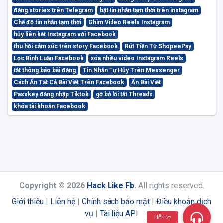
đăng stories trên Telegram
bật tin nhắn tạm thời trên instagram
Chế độ tin nhắn tạm thời
Ghim Video Reels Instagram
hủy liên kết Instagram với Facebook
thu hồi cảm xúc trên story Facebook
Rút Tiền Từ ShopeePay
Lọc Bình Luận Facebook
xóa nhiều video Instagram Reels
tắt thông báo bài đăng
Tin Nhắn Tự Hủy Trên Messenger
Cách Ẩn Tất Cả Bài Viết Trên Facebook
Ẩn Bài Viết
Passkey đăng nhập Tiktok
gỡ bỏ lối tắt Threads
khóa tài khoản Facebook
Copyright © 2026
Hack Like Fb
.
All rights reserved.
Giới thiệu
|
Liên hệ
|
Chính sách bảo mật
|
Điều khoản dịch
vụ
|
Tài liệu API
Hỗ trợ