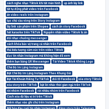
cách nghe nhạc Tiktok khi tắt màn hình
up ảnh lấy link
tắt tự động phát video trên Facebook
ẩn video reels trên Instagram
tạo chữ cầu vồng trên Story Instagram
lấy link sản phẩm trên Shopee
cách ẩn story Facebook
hát karaoke trên TikTok
Nguyên nhân video Tiktok bị ẩn
đổi nhạc chuông messenger
cách khóa bảo vệ trang cá nhân trên Facebook
thả biểu tượng cảm xúc trên video Tiktok
đọc tin nhắn Instagram mà không hiện đã xem
thêm bạn bằng QR Messenger
Tải Video Tiktok Không Logo
Chế Độ Im Lặng Instagram
Bật Chế Độ Im Lặng Instagram Theo Khung Giờ
Bật Tài Khoản Riêng Tư TikTok
đổi ID Facebook
xóa story Tiktok
xóa story trên TikTok
bật lời nhắc thời gian ngủ trên TikTok
rời nhóm Facebook
rời nhiều nhóm trên Facebook
Cách xóa dữ liệu vị trí trên Tiktok
thêm nhạc vào ghi chú trên Instagram
Mã hóa đầu cuối tin nhắn Instagram
đăng story trên Telegram