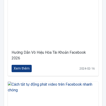
Hướng Dẫn Vô Hiệu Hóa Tài Khoản Facebook
2026
Xem thêm
2024-02-16