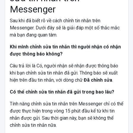
Messenger
Sau khi đã biết rõ về cách chỉnh tin nhắn trên
Messenger. Dưới đây sẽ là giải đáp một số thắc mắc
mà bạn đang quan tâm.
Khi mình chỉnh sửa tin nhắn thì người nhận có nhận
được thông báo không?
Câu trả lời là Có, người nhận sẽ nhận được thông báo
khi bạn chỉnh sửa tin nhắn đã gửi. Thông báo sẽ xuất
hiện trên đầu tin nhắn, với dòng chữ
Đã chỉnh sửa
.
Có thể chỉnh sửa tin nhắn đã gửi trong bao lâu?
Tính năng chỉnh sửa tin nhắn trên Messenger chỉ có thể
được thực hiện trong vòng 15 phút đầu kể từ khi tin
nhắn được gửi. Sau thời gian này, bạn sẽ không thể
chỉnh sửa tin nhắn nữa.