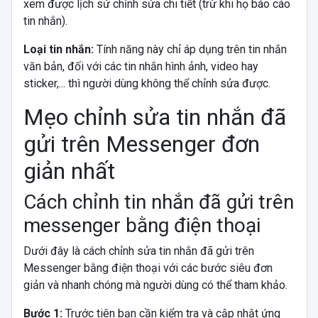
xem được lịch sử chỉnh sửa chi tiết (trừ khi họ báo cáo
tin nhắn).
Loại tin nhắn:
Tính năng này chỉ áp dụng trên tin nhắn
văn bản, đối với các tin nhắn hình ảnh, video hay
sticker,... thì người dùng không thể chỉnh sửa được.
Mẹo chỉnh sửa tin nhắn đã
gửi trên Messenger đơn
giản nhất
Cách chỉnh tin nhắn đã gửi trên
messenger bằng điện thoại
Dưới đây là cách chỉnh sửa tin nhắn đã gửi trên
Messenger bằng điện thoại với các bước siêu đơn
giản và nhanh chóng mà người dùng có thể tham khảo.
Bước 1:
Trước tiên bạn cần kiểm tra và cập nhật ứng