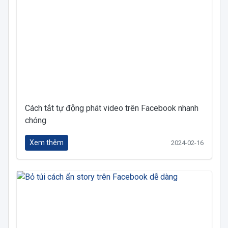
Cách tắt tự động phát video trên Facebook nhanh
chóng
Xem thêm
2024-02-16