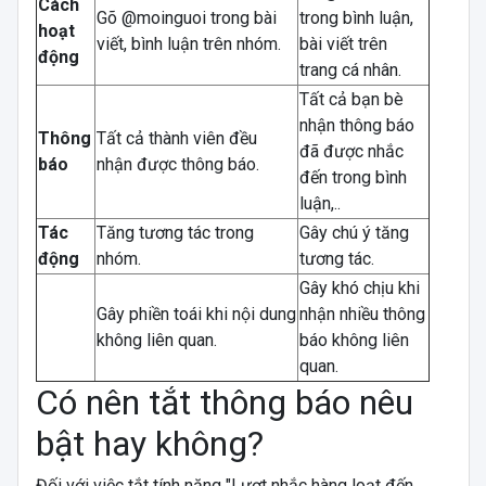
Cách
Gõ @moinguoi trong bài
trong bình luận,
hoạt
viết, bình luận trên nhóm.
bài viết trên
động
trang cá nhân.
Tất cả bạn bè
nhận thông báo
Thông
Tất cả thành viên đều
đã được nhắc
báo
nhận được thông báo.
đến trong bình
luận,..
Tác
Tăng tương tác trong
Gây chú ý tăng
động
nhóm.
tương tác.
Gây khó chịu khi
Gây phiền toái khi nội dung
nhận nhiều thông
không liên quan.
báo không liên
quan.
Có nên tắt thông báo nêu
bật hay không?
Đối với việc tắt tính năng "Lượt nhắc hàng loạt đến