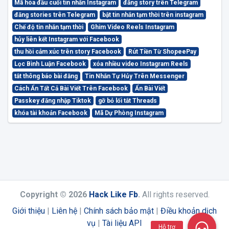
Mã hóa đầu cuối tin nhắn Instagram
đăng story trên Telegram
đăng stories trên Telegram
bật tin nhắn tạm thời trên instagram
Chế độ tin nhắn tạm thời
Ghim Video Reels Instagram
hủy liên kết Instagram với Facebook
thu hồi cảm xúc trên story Facebook
Rút Tiền Từ ShopeePay
Lọc Bình Luận Facebook
xóa nhiều video Instagram Reels
tắt thông báo bài đăng
Tin Nhắn Tự Hủy Trên Messenger
Cách Ẩn Tất Cả Bài Viết Trên Facebook
Ẩn Bài Viết
Passkey đăng nhập Tiktok
gỡ bỏ lối tắt Threads
khóa tài khoản Facebook
Mã Dự Phòng Instagram
Copyright © 2026
Hack Like Fb
.
All rights reserved.
Giới thiệu
|
Liên hệ
|
Chính sách bảo mật
|
Điều khoản dịch
vụ
|
Tài liệu API
Hỗ trợ