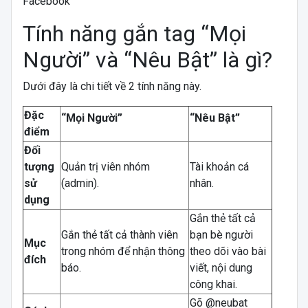
Tính năng gắn tag “Mọi
Người” và “Nêu Bật” là gì?
Dưới đây là chi tiết về 2 tính năng này.
Đặc
“Mọi Người”
“Nêu Bật”
điểm
Đối
tượng
Quản trị viên nhóm
Tài khoản cá
sử
(admin).
nhân.
dụng
Gắn thẻ tất cả
Gắn thẻ tất cả thành viên
bạn bè người
Mục
trong nhóm để nhận thông
theo dõi vào bài
đích
báo.
viết, nội dung
công khai.
Gõ @neubat