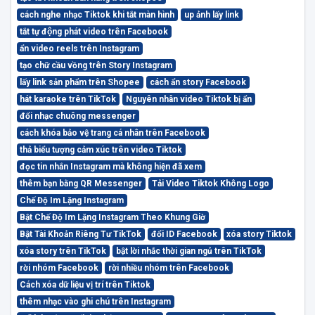
cách nghe nhạc Tiktok khi tắt màn hình
up ảnh lấy link
tắt tự động phát video trên Facebook
ẩn video reels trên Instagram
tạo chữ cầu vồng trên Story Instagram
lấy link sản phẩm trên Shopee
cách ẩn story Facebook
hát karaoke trên TikTok
Nguyên nhân video Tiktok bị ẩn
đổi nhạc chuông messenger
cách khóa bảo vệ trang cá nhân trên Facebook
thả biểu tượng cảm xúc trên video Tiktok
đọc tin nhắn Instagram mà không hiện đã xem
thêm bạn bằng QR Messenger
Tải Video Tiktok Không Logo
Chế Độ Im Lặng Instagram
Bật Chế Độ Im Lặng Instagram Theo Khung Giờ
Bật Tài Khoản Riêng Tư TikTok
đổi ID Facebook
xóa story Tiktok
xóa story trên TikTok
bật lời nhắc thời gian ngủ trên TikTok
rời nhóm Facebook
rời nhiều nhóm trên Facebook
Cách xóa dữ liệu vị trí trên Tiktok
thêm nhạc vào ghi chú trên Instagram