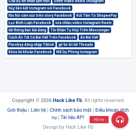
Chế độ tin nhắn tạm thời
Ghim Video Reels Instagram
hủy liên kết Instagram với Facebook
thu hồi cảm xúc trên story Facebook
Rút Tiền Từ ShopeePay
Lọc Bình Luận Facebook
xóa nhiều video Instagram Reels
tắt thông báo bài đăng
Tin Nhắn Tự Hủy Trên Messenger
Cách Ẩn Tất Cả Bài Viết Trên Facebook
Ẩn Bài Viết
Passkey đăng nhập Tiktok
gỡ bỏ lối tắt Threads
khóa tài khoản Facebook
Mã Dự Phòng Instagram
Copyright © 2026
Hack Like Fb
.
All rights reserved.
Giới thiệu
|
Liên hệ
|
Chính sách bảo mật
|
Điều khoản dịch
vụ
|
Tài liệu API
Hỗ trợ
Design by Hack Like Fb