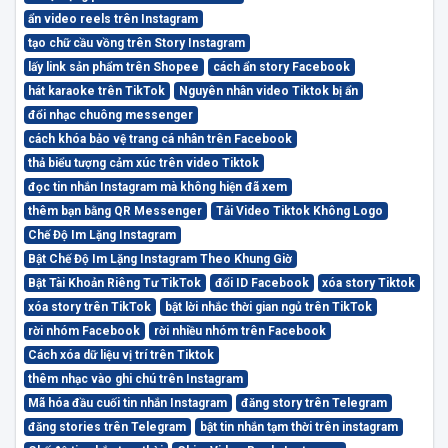
ẩn video reels trên Instagram
tạo chữ cầu vồng trên Story Instagram
lấy link sản phẩm trên Shopee
cách ẩn story Facebook
hát karaoke trên TikTok
Nguyên nhân video Tiktok bị ẩn
đổi nhạc chuông messenger
cách khóa bảo vệ trang cá nhân trên Facebook
thả biểu tượng cảm xúc trên video Tiktok
đọc tin nhắn Instagram mà không hiện đã xem
thêm bạn bằng QR Messenger
Tải Video Tiktok Không Logo
Chế Độ Im Lặng Instagram
Bật Chế Độ Im Lặng Instagram Theo Khung Giờ
Bật Tài Khoản Riêng Tư TikTok
đổi ID Facebook
xóa story Tiktok
xóa story trên TikTok
bật lời nhắc thời gian ngủ trên TikTok
rời nhóm Facebook
rời nhiều nhóm trên Facebook
Cách xóa dữ liệu vị trí trên Tiktok
thêm nhạc vào ghi chú trên Instagram
Mã hóa đầu cuối tin nhắn Instagram
đăng story trên Telegram
đăng stories trên Telegram
bật tin nhắn tạm thời trên instagram