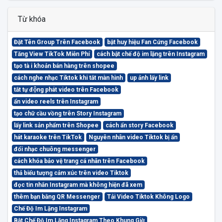
Từ khóa
Đặt Tên Group Trên Facebook
bật huy hiệu Fan Cứng Facebook
Tăng View TikTok Miễn Phí
cách bật chế độ im lặng trên Instagram
tạo tà i khoản bán hàng trên shopee
cách nghe nhạc Tiktok khi tắt màn hình
up ảnh lấy link
tắt tự động phát video trên Facebook
ẩn video reels trên Instagram
tạo chữ cầu vồng trên Story Instagram
lấy link sản phẩm trên Shopee
cách ẩn story Facebook
hát karaoke trên TikTok
Nguyên nhân video Tiktok bị ẩn
đổi nhạc chuông messenger
cách khóa bảo vệ trang cá nhân trên Facebook
thả biểu tượng cảm xúc trên video Tiktok
đọc tin nhắn Instagram mà không hiện đã xem
thêm bạn bằng QR Messenger
Tải Video Tiktok Không Logo
Chế Độ Im Lặng Instagram
Bật Chế Độ Im Lặng Instagram Theo Khung Giờ