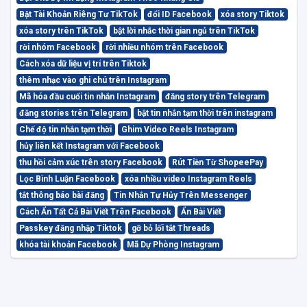
Bật Tài Khoản Riêng Tư TikTok
đổi ID Facebook
xóa story Tiktok
xóa story trên TikTok
bật lời nhắc thời gian ngủ trên TikTok
rời nhóm Facebook
rời nhiều nhóm trên Facebook
Cách xóa dữ liệu vị trí trên Tiktok
thêm nhạc vào ghi chú trên Instagram
Mã hóa đầu cuối tin nhắn Instagram
đăng story trên Telegram
đăng stories trên Telegram
bật tin nhắn tạm thời trên instagram
Chế độ tin nhắn tạm thời
Ghim Video Reels Instagram
hủy liên kết Instagram với Facebook
thu hồi cảm xúc trên story Facebook
Rút Tiền Từ ShopeePay
Lọc Bình Luận Facebook
xóa nhiều video Instagram Reels
tắt thông báo bài đăng
Tin Nhắn Tự Hủy Trên Messenger
Cách Ẩn Tất Cả Bài Viết Trên Facebook
Ẩn Bài Viết
Passkey đăng nhập Tiktok
gỡ bỏ lối tắt Threads
khóa tài khoản Facebook
Mã Dự Phòng Instagram