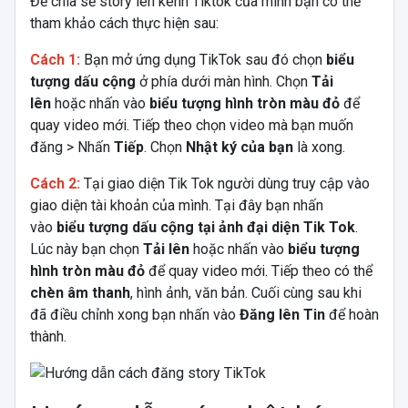
Để chia sẻ story lên kênh Tiktok của mình bạn có thể
tham khảo cách thực hiện sau:
Cách 1:
Bạn mở ứng dụng TikTok sau đó chọn
biểu
tượng dấu cộng
ở phía dưới màn hình. Chọn
Tải
lên
hoặc nhấn vào
biểu tượng hình tròn màu đỏ
để
quay video mới. Tiếp theo chọn video mà bạn muốn
đăng > Nhấn
Tiếp
. Chọn
Nhật ký của bạn
là xong.
Cách 2:
Tại giao diện Tik Tok người dùng truy cập vào
giao diện tài khoản của mình. Tại đây bạn nhấn
vào
biểu tượng dấu cộng tại ảnh đại diện Tik Tok
.
Lúc này bạn chọn
Tải lên
hoặc nhấn vào
biểu tượng
hình tròn màu đỏ
để quay video mới. Tiếp theo có thể
chèn âm thanh
, hình ảnh, văn bản. Cuối cùng sau khi
đã điều chỉnh xong bạn nhấn vào
Đăng lên Tin
để hoàn
thành.