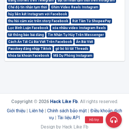
đăng stories trên Telegram
bật tin nhắn tạm thời trên instagram
Chế độ tin nhắn tạm thời
Ghim Video Reels Instagram
hủy liên kết Instagram với Facebook
thu hồi cảm xúc trên story Facebook
Rút Tiền Từ ShopeePay
Lọc Bình Luận Facebook
xóa nhiều video Instagram Reels
tắt thông báo bài đăng
Tin Nhắn Tự Hủy Trên Messenger
Cách Ẩn Tất Cả Bài Viết Trên Facebook
Ẩn Bài Viết
Passkey đăng nhập Tiktok
gỡ bỏ lối tắt Threads
khóa tài khoản Facebook
Mã Dự Phòng Instagram
Copyright © 2026
Hack Like Fb
.
All rights reserved.
Giới thiệu
|
Liên hệ
|
Chính sách bảo mật
|
Điều khoản dịch
vụ
|
Tài liệu API
Hỗ trợ
Design by Hack Like Fb