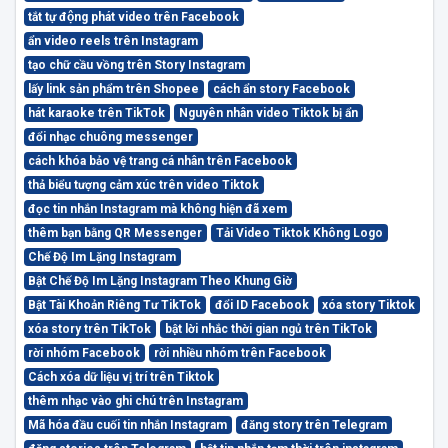
tắt tự động phát video trên Facebook
ẩn video reels trên Instagram
tạo chữ cầu vồng trên Story Instagram
lấy link sản phẩm trên Shopee
cách ẩn story Facebook
hát karaoke trên TikTok
Nguyên nhân video Tiktok bị ẩn
đổi nhạc chuông messenger
cách khóa bảo vệ trang cá nhân trên Facebook
thả biểu tượng cảm xúc trên video Tiktok
đọc tin nhắn Instagram mà không hiện đã xem
thêm bạn bằng QR Messenger
Tải Video Tiktok Không Logo
Chế Độ Im Lặng Instagram
Bật Chế Độ Im Lặng Instagram Theo Khung Giờ
Bật Tài Khoản Riêng Tư TikTok
đổi ID Facebook
xóa story Tiktok
xóa story trên TikTok
bật lời nhắc thời gian ngủ trên TikTok
rời nhóm Facebook
rời nhiều nhóm trên Facebook
Cách xóa dữ liệu vị trí trên Tiktok
thêm nhạc vào ghi chú trên Instagram
Mã hóa đầu cuối tin nhắn Instagram
đăng story trên Telegram