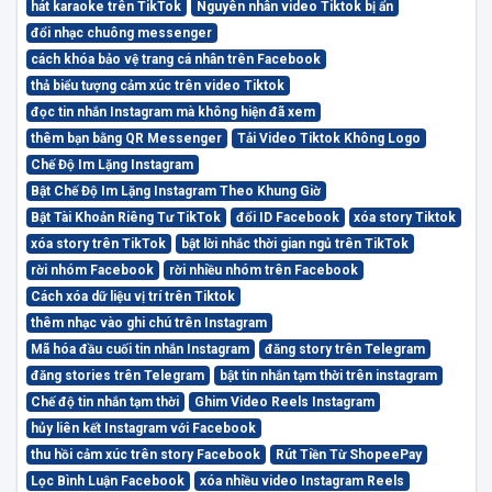
hát karaoke trên TikTok
Nguyên nhân video Tiktok bị ẩn
đổi nhạc chuông messenger
cách khóa bảo vệ trang cá nhân trên Facebook
thả biểu tượng cảm xúc trên video Tiktok
đọc tin nhắn Instagram mà không hiện đã xem
thêm bạn bằng QR Messenger
Tải Video Tiktok Không Logo
Chế Độ Im Lặng Instagram
Bật Chế Độ Im Lặng Instagram Theo Khung Giờ
Bật Tài Khoản Riêng Tư TikTok
đổi ID Facebook
xóa story Tiktok
xóa story trên TikTok
bật lời nhắc thời gian ngủ trên TikTok
rời nhóm Facebook
rời nhiều nhóm trên Facebook
Cách xóa dữ liệu vị trí trên Tiktok
thêm nhạc vào ghi chú trên Instagram
Mã hóa đầu cuối tin nhắn Instagram
đăng story trên Telegram
đăng stories trên Telegram
bật tin nhắn tạm thời trên instagram
Chế độ tin nhắn tạm thời
Ghim Video Reels Instagram
hủy liên kết Instagram với Facebook
thu hồi cảm xúc trên story Facebook
Rút Tiền Từ ShopeePay
Lọc Bình Luận Facebook
xóa nhiều video Instagram Reels