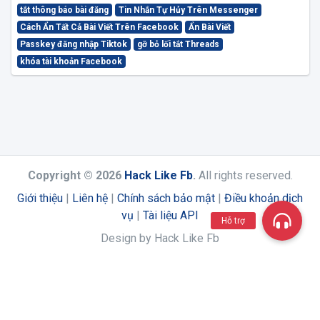
tắt thông báo bài đăng
Tin Nhắn Tự Hủy Trên Messenger
Cách Ẩn Tất Cả Bài Viết Trên Facebook
Ẩn Bài Viết
Passkey đăng nhập Tiktok
gỡ bỏ lối tắt Threads
khóa tài khoản Facebook
Copyright © 2026
Hack Like Fb
.
All rights reserved.
Giới thiệu
|
Liên hệ
|
Chính sách bảo mật
|
Điều khoản dịch
vụ
|
Tài liệu API
Hỗ trợ
Design by Hack Like Fb