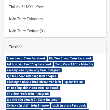
Thủ thuật MXH Khác
Kiến Thức Telegram
Kiến Thức Twitter (X)
Từ khóa
Livestream Trên Facebook
Đặt Tên Group Trên Facebook
bật huy hiệu Fan Cứng Facebook
Tăng View TikTok Miễn Phí
cách bật chế độ im lặng trên Instagram
tạo tà i khoản bán hàng trên shopee
cách nghe nhạc Tiktok khi tắt màn hình
up ảnh lấy link
tắt tự động phát video trên Facebook
ẩn video reels trên Instagram
tạo chữ cầu vồng trên Story Instagram
lấy link sản phẩm trên Shopee
cách ẩn story Facebook