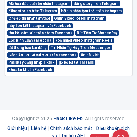
Mã hóa đầu cuối tin nhắn Instagram
đăng story trên Telegram
đăng stories trên Telegram
bật tin nhắn tạm thời trên instagram
Chế độ tin nhắn tạm thời
Ghim Video Reels Instagram
hủy liên kết Instagram với Facebook
thu hồi cảm xúc trên story Facebook
Rút Tiền Từ ShopeePay
Lọc Bình Luận Facebook
xóa nhiều video Instagram Reels
tắt thông báo bài đăng
Tin Nhắn Tự Hủy Trên Messenger
Cách Ẩn Tất Cả Bài Viết Trên Facebook
Ẩn Bài Viết
Passkey đăng nhập Tiktok
gỡ bỏ lối tắt Threads
khóa tài khoản Facebook
Copyright © 2026
Hack Like Fb
.
All rights reserved.
Giới thiệu
|
Liên hệ
|
Chính sách bảo mật
|
Điều khoản dịch
vụ
|
Tài liệu API