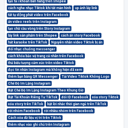
tạo tà i khoản bán hàng trên shopee
cách nghe nhạc Tiktok khi tắt màn hình
up ảnh lấy link
tắt tự động phát video trên Facebook
ẩn video reels trên Instagram
tạo chữ cầu vồng trên Story Instagram
lấy link sản phẩm trên Shopee
cách ẩn story Facebook
hát karaoke trên TikTok
Nguyên nhân video Tiktok bị ẩn
đổi nhạc chuông messenger
cách khóa bảo vệ trang cá nhân trên Facebook
thả biểu tượng cảm xúc trên video Tiktok
đọc tin nhắn Instagram mà không hiện đã xem
thêm bạn bằng QR Messenger
Tải Video Tiktok Không Logo
Chế Độ Im Lặng Instagram
Bật Chế Độ Im Lặng Instagram Theo Khung Giờ
Bật Tài Khoản Riêng Tư TikTok
đổi ID Facebook
xóa story Tiktok
xóa story trên TikTok
bật lời nhắc thời gian ngủ trên TikTok
rời nhóm Facebook
rời nhiều nhóm trên Facebook
Cách xóa dữ liệu vị trí trên Tiktok
thêm nhạc vào ghi chú trên Instagram